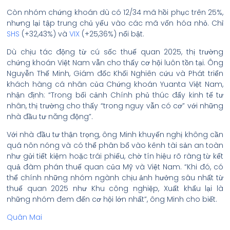
Còn nhóm chứng khoán dù có 12/34 mã hồi phục trên 25%,
nhưng lại tập trung chủ yếu vào các mã vốn hóa nhỏ. Chỉ
SHS
(+32,43%) và
VIX
(+25,36%) nổi bật.
Dù chịu tác động từ cú sốc thuế quan 2025, thị trường
chứng khoán Việt Nam vẫn cho thấy cơ hội luôn tồn tại. Ông
Nguyễn Thế Minh, Giám đốc Khối Nghiên cứu và Phát triển
khách hàng cá nhân của Chứng khoán Yuanta Việt Nam,
nhận định: “Trong bối cảnh Chính phủ thúc đẩy kinh tế tư
nhân, thị trường cho thấy “trong nguy vẫn có cơ” với những
nhà đầu tư năng động”.
Với nhà đầu tư thận trọng, ông Minh khuyến nghị không cần
quá nôn nóng và có thể phân bổ vào kênh tài sản an toàn
như gửi tiết kiệm hoặc trái phiếu, chờ tín hiệu rõ ràng từ kết
quả đàm phán thuế quan của Mỹ và Việt Nam. “Khi đó, có
thể chính những nhóm ngành chịu ảnh hưởng sâu nhất từ
thuế quan 2025 như Khu công nghiệp, Xuất khẩu lại là
những nhóm đem đến cơ hội lớn nhất”, ông Minh cho biết.
Quân Mai