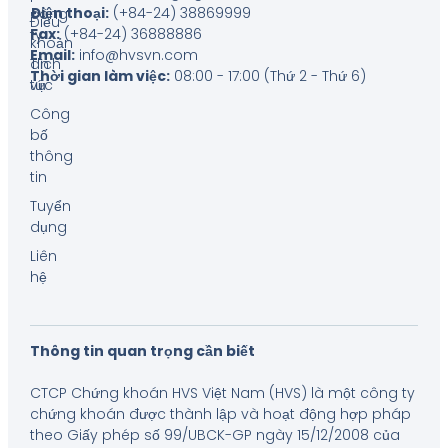
Điện thoại:
(+84-24) 38869999
công
Điều
Fax:
(+84-24) 36888886
ty
khoản
Email:
info@hvsvn.com
Tin
dịch
Thời gian làm việc:
08:00 - 17:00 (Thứ 2 - Thứ 6)
tức
vụ
Công
bố
thông
tin
Tuyển
dụng
Liên
hệ
Thông tin quan trọng cần biết
CTCP Chứng khoán HVS Việt Nam (HVS) là một công ty
chứng khoán được thành lập và hoạt động hợp pháp
theo Giấy phép số 99/UBCK-GP ngày 15/12/2008 của