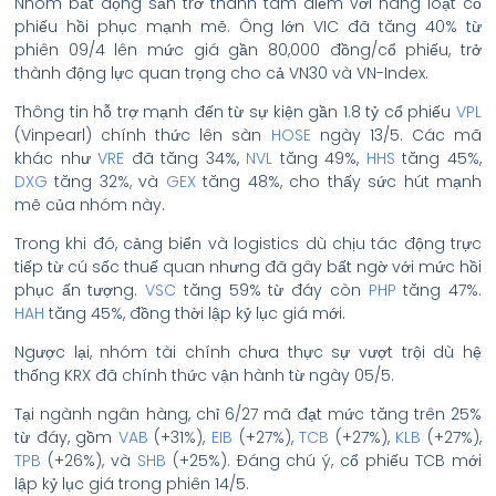
Nhóm bất động sản trở thành tâm điểm với hàng loạt cổ
phiếu hồi phục mạnh mẽ. Ông lớn VIC đã tăng 40% từ
phiên 09/4 lên mức giá gần 80,000 đồng/cổ phiếu, trở
thành động lực quan trọng cho cả VN30 và VN-Index.
Thông tin hỗ trợ mạnh đến từ sự kiện gần 1.8 tỷ cổ phiếu
VPL
(Vinpearl) chính thức lên sàn
HOSE
ngày 13/5. Các mã
khác như
VRE
đã tăng 34%,
NVL
tăng 49%,
HHS
tăng 45%,
DXG
tăng 32%, và
GEX
tăng 48%, cho thấy sức hút mạnh
mẽ của nhóm này.
Trong khi đó, cảng biển và logistics dù chịu tác động trực
tiếp từ cú sốc thuế quan nhưng đã gây bất ngờ với mức hồi
phục ấn tượng.
VSC
tăng 59% từ đáy còn
PHP
tăng 47%.
HAH
tăng 45%, đồng thời lập kỷ lục giá mới.
Ngược lại, nhóm tài chính chưa thực sự vượt trội dù hệ
thống KRX đã chính thức vận hành từ ngày 05/5.
Tại ngành ngân hàng, chỉ 6/27 mã đạt mức tăng trên 25%
từ đáy, gồm
VAB
(+31%),
EIB
(+27%),
TCB
(+27%),
KLB
(+27%),
TPB
(+26%), và
SHB
(+25%). Đáng chú ý, cổ phiếu TCB mới
lập kỷ lục giá trong phiên 14/5.