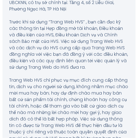
UBCKNN, có trụ sở chính tại: Tầng 4, số 2 Liễu Giai,
Phường Ngọc Hà, TP Hà Nội
Trước khi sử dụng “Trang Web HVS” , bạn cần đọc kỹ
các thông tin tại Hợp đồng mở tài khoản, Điều khoản
và điều kiện của HVS, Điều khoản Dịch vụ và Chính
sách Bảo mật của HVS. Việc sử dụng Trang Web HVS
và các dịch vụ do HVS cung cấp qua Trang Web HVS
đồng nghĩa với việc bạn đã đồng ý với các điều khoản,
điều kiện và các quy định liên quan tới việc quản lý và
sử dụng Trang Web do HVS đưa ra.
Trang Web HVS chỉ phục vụ mục đích cung cấp thông
tin, dịch vụ cho người sử dụng, không nhằm mục chào
mời mua hay bán; hay dự định chào mua hay bán
bất cứ sản phẩm tài chính, chứng khoán hay công cụ
tài chính, hoặc để tham gia vào bất cứ giao dịch cụ
thể nào mà những lời chào mời hay gợi ý, hay giao
dich đó có thể là bất hợp pháp. Việc sử dụng thông
tin có được từ Trang Web HVS để thực hiện đầu tư là
thuộc ý chí riêng và thuộc toàn quyền quyết định của