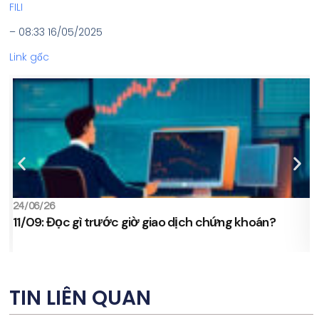
FILI
– 08:33 16/05/2025
Link gốc
24/06/26
2
11/09: Đọc gì trước giờ giao dịch chứng khoán?
s
TIN LIÊN QUAN