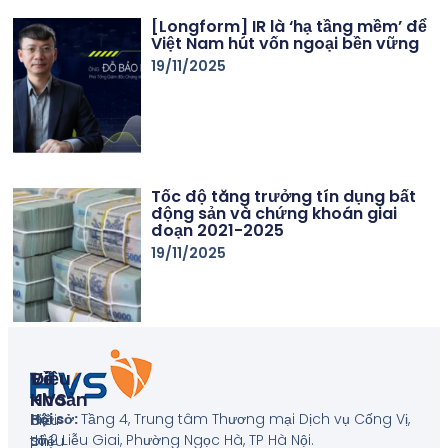
[Longform] IR là ‘hạ tầng mềm’ để
Việt Nam hút vốn ngoại bền vững
19/11/2025
Tốc độ tăng trưởng tín dụng bất
động sản và chứng khoán giai
đoạn 2021-2025
19/11/2025
Về
Điều
HVS
Khoản
Hội sở:
Tầng 4, Trung tâm Thương mại Dịch vụ Cống Vị,
Giới
Biểu
số 2 Liễu Giai, Phường Ngọc Hà, TP Hà Nội
.
thiệu
phí