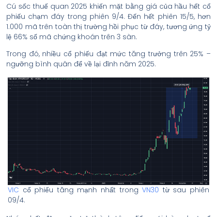
Cú sốc thuế quan 2025 khiến mặt bằng giá của hầu hết cổ
phiếu chạm đáy trong phiên 9/4. Đến hết phiên 15/5, hơn
1.000 mã trên toàn thị trường hồi phục từ đáy, tương ứng tỷ
lệ 66% số mã chứng khoán trên 3 sàn.
Trong đó, nhiều cổ phiếu đạt mức tăng trưởng trên 25% –
ngưỡng bình quân để về lại đỉnh năm 2025.
VIC
cổ phiếu tăng mạnh nhất trong
VN30
từ sau phiên
09/4.