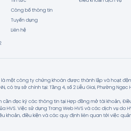
Tin tức
Điều khoản dịch vụ
Công bố thông tin
Tuyển dụng
Liên hệ
2
là một công ty chứng khoán được thành lập và hoạt độ
có trụ sở chính tại: Tầng 4, số 2 Liễu Giai, Phường Ngọc H
 cần đọc kỹ các thông tin tại Hợp đồng mở tài khoản, Điề
của HVS. Việc sử dụng Trang Web HVS và các dịch vụ do
iều khoản, điều kiện và các quy định liên quan tới việc q