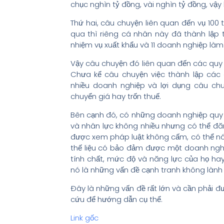
chục nghìn tỷ đồng, vài nghìn tỷ đồng, vậy
Thứ hai, câu chuyện liên quan đến vụ 100
qua thì riêng cá nhân này đã thành lập 
nhiệm vụ xuất khẩu và 11 doanh nghiệp làm
Vậy câu chuyện đó liên quan đến các quy 
Chưa kể câu chuyện việc thành lập các 
nhiều doanh nghiệp và lợi dụng câu ch
chuyển giá hay trốn thuế.
Bên cạnh đó, có những doanh nghiệp quy 
và nhân lực không nhiều nhưng có thể đăng
được xem pháp luật không cấm, có thể nói 
thế liệu có bảo đảm được một doanh ngh
tính chất, mức độ và năng lực của họ h
nó là những vấn đề cạnh tranh không làn
Đây là những vấn đề rất lớn và cần phải đ
cứu để hướng dẫn cụ thể.
Link gốc