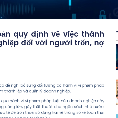
ản quy định về việc thành
ghiệp đối với người trốn, nợ
áp đề nghị bổ sung đối tượng có hành vi vi phạm pháp
cấm thành lập và quản lý doanh nghiệp.
n qua hành vi vi phạm pháp luật của doanh nghiệp này
ợng càng lớn, gây thất thoát cho ngân sách nhà nước.
hực tế để trốn thuế, sử dụng hai hệ thống sổ kế toán thời