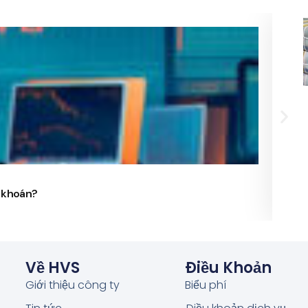
24/
g khoán?
Phó 
Về HVS
Điều Khoản
Giới thiệu công ty
Biểu phí