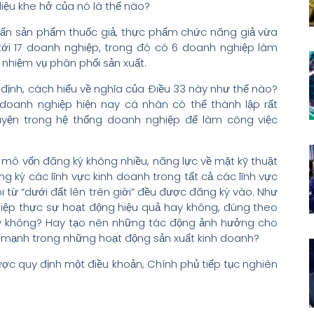
 liệu khe hở của nó là thế nào?
 tấn sản phẩm thuốc giả, thực phẩm chức năng giả vừa
tới 17 doanh nghiệp, trong đó có 6 doanh nghiệp làm
 nhiệm vụ phân phối sản xuất.
định, cách hiểu về nghĩa của Điều 33 này như thế nào?
doanh nghiệp hiện nay cá nhân có thể thành lập rất
uyện trong hệ thống doanh nghiệp để làm công việc
mô vốn đăng ký không nhiều, năng lực về mặt kỹ thuật
 ký các lĩnh vực kinh doanh trong tất cả các lĩnh vực
từ “dưới đất lên trên giời” đều được đăng ký vào. Như
iệp thực sự hoạt động hiệu quả hay không, đúng theo
ay không? Hay tạo nên những tác động ảnh hưởng cho
h mạnh trong những hoạt động sản xuất kinh doanh?
ược quy định một điều khoản, Chính phủ tiếp tục nghiên