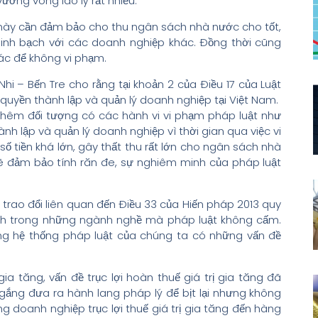
ớng vòng lao lý rất nhiều.
ề này cần đảm bảo cho thu ngân sách nhà nước cho tốt,
minh bạch với các doanh nghiệp khác. Đồng thời cũng
ác để không vi phạm.
hi – Bến Tre cho rằng tại khoản 2 của Điều 17 của Luật
quyền thành lập và quản lý doanh nghiệp tại Việt Nam.
thêm đối tượng có các hành vi vi phạm pháp luật như
ành lập và quản lý doanh nghiệp vì thời gian qua việc vi
số tiền khá lớn, gây thất thu rất lớn cho ngân sách nhà
ẽ đảm bảo tính răn đe, sự nghiêm minh của pháp luật
trao đổi liên quan đến Điều 33 của Hiến pháp 2013 quy
anh trong những ngành nghề mà pháp luật không cấm.
rong hệ thống pháp luật của chúng ta có những vấn đề
gia tăng, vấn đề trục lợi hoàn thuế giá trị gia tăng đã
gắng đưa ra hành lang pháp lý để bịt lại nhưng không
ng doanh nghiệp trục lợi thuế giá trị gia tăng đến hàng