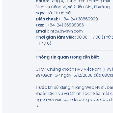
Hội sở:
Tầng 4, Trung tâm Thương mại
Dịch vụ Cống Vị, số 2 Liễu Giai, Phường
Ngọc Hà, TP Hà Nội
.
Điện thoại:
(+84-24) 38869999
Fax:
(+84-24) 36888886
Email:
info@hvsvn.com
Thời gian làm việc:
08:00 - 17:00 (Thứ 
- Thứ 6)
Thông tin quan trọng cần biết
CTCP Chứng khoán HVS Việt Nam (HVS) 
99/UBCK-GP ngày 15/12/2008 của UBCKNN, 
Trước khi sử dụng “Trang Web HVS” , bạn
khoản Dịch vụ và Chính sách Bảo mật 
nghĩa với việc bạn đã đồng ý với các đ
ra.