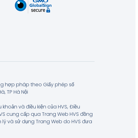
ng hợp pháp theo Giấy phép số
à, TP Hà Nội
u khoản và điều kiện của HVS, Điều
 HVS cung cấp qua Trang Web HVS đồng
uản lý và sử dụng Trang Web do HVS đưa