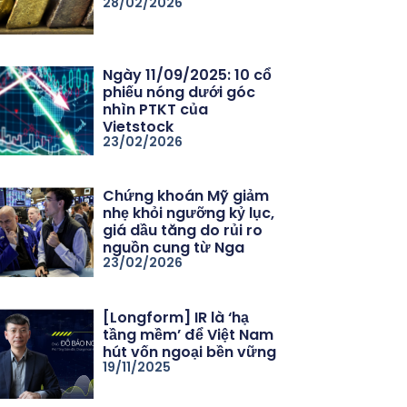
28/02/2026
Ngày 11/09/2025: 10 cổ
phiếu nóng dưới góc
nhìn PTKT của
Vietstock
23/02/2026
Chứng khoán Mỹ giảm
nhẹ khỏi ngưỡng kỷ lục,
giá dầu tăng do rủi ro
nguồn cung từ Nga
23/02/2026
[Longform] IR là ‘hạ
tầng mềm’ để Việt Nam
hút vốn ngoại bền vững
19/11/2025