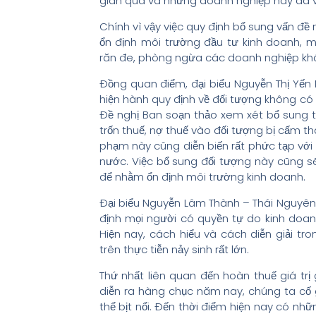
gian qua và những doanh nghiệp này đã vư
Chính vì vậy việc quy định bổ sung vấn đ
ổn định môi trường đầu tư kinh doanh, 
răn đe, phòng ngừa các doanh nghiệp kh
Đồng quan điểm, đại biểu Nguyễn Thị Yến N
hiện hành quy định về đối tượng không có 
Đề nghị Ban soạn thảo xem xét bổ sung 
trốn thuế, nợ thuế vào đối tượng bị cấm th
phạm này cũng diễn biến rất phức tạp với 
nước. Việc bổ sung đối tượng này cũng s
để nhằm ổn định môi trường kinh doanh.
Đại biểu Nguyễn Lâm Thành – Thái Nguyên 
định mọi người có quyền tự do kinh do
Hiện nay, cách hiểu và cách diễn giải t
trên thực tiễn nảy sinh rất lớn.
Thứ nhất liên quan đến hoàn thuế giá trị 
diễn ra hàng chục năm nay, chúng ta cố 
thể bịt nổi. Đến thời điểm hiện nay có nhữ