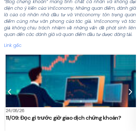
“Blog chứng khoán” mang tính chất cá nhân và không đại
diện cho ý kiến của VnEconomy. Những quan điểm, đánh giá
là của cá nhân nhà đầu tư và VnEconomy tôn trọng quan
điểm cũng như văn phong của tác giả. VnEconomy và tác
giả không chịu trách nhiệm về những vấn đề phát sinh liên
quan đến các đánh giá và quan điểm đầu tư được đăng tải.
Link gốc
24/06/26
2
11/09: Đọc gì trước giờ giao dịch chứng khoán?
s