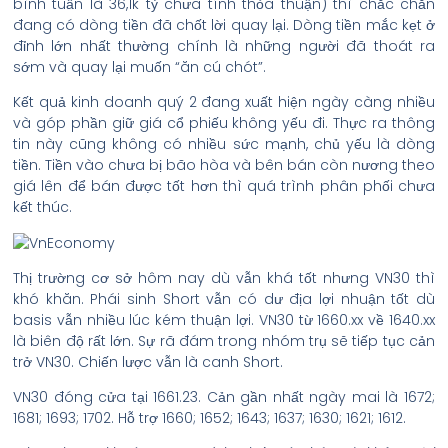
bình tuần là 36,1k tỷ chưa tính thỏa thuận) thì chắc chắn
đang có dòng tiền đã chốt lời quay lại. Dòng tiền mắc kẹt ở
đỉnh lớn nhất thường chính là những người đã thoát ra
sớm và quay lại muốn “ăn cú chót”.
Kết quả kinh doanh quý 2 đang xuất hiện ngày càng nhiều
và góp phần giữ giá cổ phiếu không yếu đi. Thực ra thông
tin này cũng không có nhiều sức mạnh, chủ yếu là dòng
tiền. Tiền vào chưa bị bão hòa và bên bán còn nương theo
giá lên để bán được tốt hơn thì quá trình phân phối chưa
kết thúc.
Thị trường cơ sở hôm nay dù vẫn khá tốt nhưng VN30 thì
khó khăn. Phái sinh Short vẫn có dư địa lợi nhuận tốt dù
basis vẫn nhiều lúc kém thuận lợi. VN30 từ 1660.xx về 1640.xx
là biên độ rất lớn. Sự rã đám trong nhóm trụ sẽ tiếp tục cản
trở VN30. Chiến lược vẫn là canh Short.
VN30 đóng cửa tại 1661.23. Cản gần nhất ngày mai là 1672;
1681; 1693; 1702. Hỗ trợ 1660; 1652; 1643; 1637; 1630; 1621; 1612.