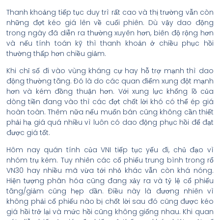
Thanh khoảng tiếp tục duy trì rất cao và thị trường vẫn còn
những đợt kéo giá lên về cuối phiên. Dù vậy dao động
trong ngày đã diễn ra thường xuyên hơn, biên độ rộng hơn
và nếu tính toán kỹ thì thanh khoản ở chiều phục hồi
thường thấp hơn chiều giảm.
Khi chỉ số đi vào vùng kháng cự hay hỗ trợ mạnh thì dao
động thường tăng. Đó là do các quan điểm xung đột mạnh
hơn và kém đồng thuận hơn. Với xung lực khổng lồ của
dòng tiền đang vào thì các đợt chốt lời khó có thể ép giá
hoàn toàn. Thêm nữa nếu muốn bán cũng không cần thiết
phải hạ giá quá nhiều vì luôn có dao động phục hồi để đạt
được giá tốt.
Hôm nay quán tính của VNI tiếp tục yếu đi, chủ đạo vì
nhóm trụ kém. Tuy nhiên các cổ phiếu trung bình trong rổ
VN30 hay nhiều mã vừa tới nhỏ khác vẫn còn khá nóng.
Hiện tượng phân hóa cũng đang xảy ra và tỷ lệ cổ phiếu
tăng/giảm cũng hẹp dần. Điều này là đương nhiên vì
không phải cổ phiếu nào bị chốt lời sau đó cũng được kéo
giá hồi trở lại và mức hồi cũng không giống nhau. Khi quan