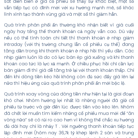
sát diễn biến ở giá cổ phiếu sẽ thấy sự khác biệt, một số
vẫn tiếp tục có đỉnh mới với xu hướng mạnh mẽ, số khác
lình xình tạo thành vùng giá và một số thì giảm hẳn.
Quá trình phân phối ẩn thường khó nhận biết vì giá cuối
ngày hay tổng thể thanh khoản cả ngày vẫn cao. Dù vậy
nếu có thể tính toán chi tiết thì thanh khoản ở nhịp giảm
intraday (với thị trường chung lẫn cổ phiếu cụ thể) đang
tăng dần trong khi thanh khoản ở nhịp hồi thì yếu dần. Các
nhịp giảm luôn là do có lực bán ép giá xuống và khi thanh
khoản cao tức là lực xả mạnh. Ở chiều phục hồi chỉ cần lực
bán giảm đi thì giá dễ tăng trở lại với thanh khoản thấp. Chỉ
đến khi dòng tiền kéo hồi không còn đủ sức đẩy giá lên lại
nữa thì hiệu ứng của quá trình phân phối ẩn mới bộc lộ.
Quá trình xoay vòng của dòng tiền như hiện tại là giai đoạn
khó chơi. Nhóm hưởng lợi nhất là những người đã giữ cổ
phiếu từ trước và giờ đến lúc được tiền vào kéo lên. Nhóm
đã chốt lời muốn tìm kiếm những cổ phiếu mua mới để “ăn
vòng nữa” sẽ có rủi ro cao hơn vì không thể chắc xu hướng
đủ dài hay chỉ là nhảy T . Với ngưỡng thanh khoản tiếp tục
lập đỉnh mới (hôm nay 36,7k tỷ khớp lệnh 2 sàn và trung