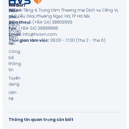
HVS
Khoản
Hội sở:
Tầng 4, Trung tâm Thương mại Dịch vụ Cống Vị,
Giới
Biểu
số 2 Liễu Giai, Phường Ngọc Hà, TP Hà Nội
.
thiệu
phí
Điện thoại:
(+84-24) 38869999
công
Điều
Fax:
(+84-24) 36888886
ty
khoản
Email:
info@hvsvn.com
Tin
dịch
Thời gian làm việc:
08:00 - 17:00 (Thứ 2 - Thứ 6)
tức
vụ
Công
bố
thông
tin
Tuyển
dụng
Liên
hệ
Thông tin quan trọng cần biết