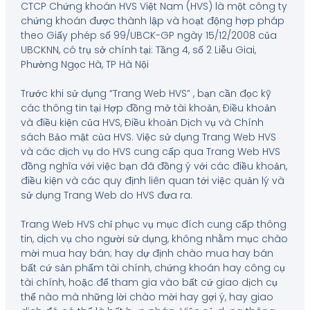
CTCP Chứng khoán HVS Việt Nam (HVS) là một công ty
chứng khoán được thành lập và hoạt động hợp pháp
theo Giấy phép số 99/UBCK-GP ngày 15/12/2008 của
UBCKNN, có trụ sở chính tại: Tầng 4, số 2 Liễu Giai,
Phường Ngọc Hà, TP Hà Nội
Trước khi sử dụng “Trang Web HVS” , bạn cần đọc kỹ
các thông tin tại Hợp đồng mở tài khoản, Điều khoản
và điều kiện của HVS, Điều khoản Dịch vụ và Chính
sách Bảo mật của HVS. Việc sử dụng Trang Web HVS
và các dịch vụ do HVS cung cấp qua Trang Web HVS
đồng nghĩa với việc bạn đã đồng ý với các điều khoản,
điều kiện và các quy định liên quan tới việc quản lý và
sử dụng Trang Web do HVS đưa ra.
Trang Web HVS chỉ phục vụ mục đích cung cấp thông
tin, dịch vụ cho người sử dụng, không nhằm mục chào
mời mua hay bán; hay dự định chào mua hay bán
bất cứ sản phẩm tài chính, chứng khoán hay công cụ
tài chính, hoặc để tham gia vào bất cứ giao dịch cụ
thể nào mà những lời chào mời hay gợi ý, hay giao