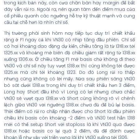
trong kịch bản này, còn cưa chân bàn hay margin để bắt
đáy vẫn rủi ro. Ngoài ra, nên quan tâm đến điểm mua của
cổ phiếu quanh các ngưỡng hỗ trợ kỹ thuật mạnh và cung
cầu tại chỗ hơn là nhìn chỉ số.
Thị trường phái sinh hôm nay tiếp tục duy trì chiết khấu
rộng ở F1 ngay cả khi VN30 có nhịp tăng đầu phiên. Chỉ số
có hai khoảng dao động dự kiến, chiều tăng là từ 1318.xx tới
1325.xx và khoảng mở biên độ chiều giảm rất rộng từ 1318.xx
xuống 1306.xx. Ở chiều tăng F1 mở basis chứ không đi theo
VN30 và chỉ số này tuy vượt 1318.xx thì cũng không tới được
1325.xx mà chỉ tới khoảng 1323. Do đó Long rủi ro thấp
nhưng cũng không có lời mấy. Nửa sau phiên sáng VN30
bò sát dưới 1318.xx trong khi duy trì chiết khấu hơn 3 điểm,
Long hay Short đều khó vì Long có lợi nhưng chưa chắc
VN30 sẽ vượt qua 1318.xx và Short cũng không rõ vì chênh
lệch giữa VN30 với ngưỡng 1318.xx chưa đủ để bù lại basis.
Thời điểm có rủi ro chấp nhận được cho Short là đầu phiên
chiều khi basis còn khoảng -2 điểm và VN30 test hẳn 1318
mới có thể setup Short với stoploss là khi VN30 qua được
1318.xx hoặc basis co lại quá 2 điểm, đủ để đánh cược
khoản lỗ như vậy với triển vọng lãi khi VN30 xuống tới 1306.