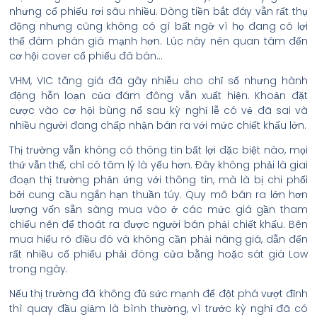
nhưng cổ phiếu rơi sâu nhiều. Dòng tiền bắt đáy vẫn rất thụ
động nhưng cũng không có gì bất ngờ vì họ đang có lợi
thế đàm phán giá mạnh hơn. Lúc này nên quan tâm đến
cơ hội cover cổ phiếu đã bán…
VHM, VIC tăng giá đã gây nhiễu cho chỉ số nhưng hành
động hỗn loạn của đám đông vẫn xuất hiện. Khoản đặt
cược vào cơ hội bùng nổ sau kỳ nghỉ lễ có vẻ đã sai và
nhiều người đang chấp nhận bán ra với mức chiết khấu lớn.
Thị trường vẫn không có thông tin bất lợi đặc biệt nào, mọi
thứ vẫn thế, chỉ có tâm lý là yếu hơn. Đây không phải là giai
đoạn thị trường phản ứng với thông tin, mà là bị chi phối
bởi cung cầu ngắn hạn thuần túy. Quy mô bán ra lớn hơn
lượng vốn sẵn sàng mua vào ở các mức giá gần tham
chiếu nên để thoát ra được người bán phải chiết khấu. Bên
mua hiểu rõ điều đó và không cần phải nâng giá, dẫn đến
rất nhiều cổ phiếu phải đóng cửa bằng hoặc sát giá Low
trong ngày.
Nếu thị trường đã không đủ sức mạnh để đột phá vượt đỉnh
thì quay đầu giảm là bình thường, vì trước kỳ nghỉ đã có