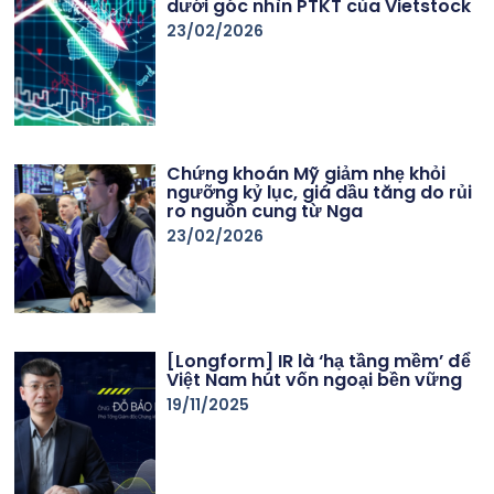
dưới góc nhìn PTKT của Vietstock
23/02/2026
Chứng khoán Mỹ giảm nhẹ khỏi
ngưỡng kỷ lục, giá dầu tăng do rủi
ro nguồn cung từ Nga
23/02/2026
[Longform] IR là ‘hạ tầng mềm’ để
Việt Nam hút vốn ngoại bền vững
19/11/2025