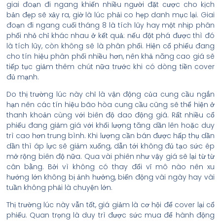
giai đoạn đi ngang khiến nhiều người đặt cược cho kịch
bản đẹp sẽ xảy ra, giờ là lúc phải co hẹp danh mục lại. Giai
đoạn đi ngang cuối tháng 8 là tích lũy hay một nhịp phân
phối nhỏ chỉ khác nhau ở kết quả: nếu đột phá được thì đó
là tích lũy, còn không sẽ là phân phối. Hiện cổ phiếu đang
cho tín hiệu phân phối nhiều hơn, nên khả năng cao giá sẽ
tiếp tục giảm thêm chút nữa trước khi có dòng tiền cover
đủ mạnh.
Do thị trường lúc này chỉ là vận động của cung cầu ngắn
hạn nên các tín hiệu bão hòa cung cầu cũng sẽ thể hiện ở
thanh khoản cùng với biên độ dao động giá. Rất nhiều cổ
phiếu đang giảm giá với khối lượng tăng dần lên hoặc duy
trì cao hơn trung bình. Khi lượng cần bán được hấp thụ dần
dần thì áp lực sẽ giảm xuống, dẫn tới không đủ tạo sức ép
mở rộng biên độ nữa. Qua vài phiên như vậy giá sẽ lại từ từ
cân bằng. Bởi vì không có thay đổi vĩ mô nào nên xu
hướng lớn không bị ảnh hưởng, biến động vài ngày hay vài
tuần không phải là chuyện lớn.
Thị trường lúc này vẫn tốt, giá giảm là cơ hội để cover lại cổ
phiếu. Quan trọng là duy trì được sức mua để hành động