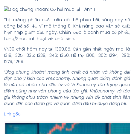
Thị trường phiên cuối tuần có thể phục hồi, sáng nay sẽ
công bố số liệu vĩ mô tháng 8. Khả năng cao vẫn sẽ xuất
hiện nhịp giảm đầu ngày. Chiến lược là canh mua cổ phiếu,
Long/Short linh hoạt với phái sinh.
VN30 chốt hôm nay tại 1309.05. Cản gần nhất ngày mai là
1318; 1325; 1335; 1339; 1346; 1350. Hỗ trợ 1306; 1302; 1294; 1290;
1279; 1269.
“Blog chứng khoán” mang tính chất cá nhân và không đại
diện cho ý kiến của VnEconomy. Những quan điểm, đánh giá
là của cá nhân nhà đầu tư và VnEconomy tôn trọng quan
điểm cũng như văn phong của tác giả. VnEconomy và tác
giả không chịu trách nhiệm về những vấn đề phát sinh liên
quan đến các đánh giá và quan điểm đầu tư được đăng tải.
Link gốc