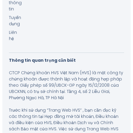
thông
tin
Tuyển
dụng
Liên
hệ
Thông tin quan trọng cần biết
CTCP Chứng khoán HVS Việt Nam (HVS) là một công ty
chứng khoán được thành lập và hoạt động hợp pháp
theo Giấy phép số 99/UBCK-GP ngày 15/12/2008 của
UBCKNN, có trụ sở chính tại: Tầng 4, số 2 Liễu Giai,
Phường Ngọc Hà, TP Hà Nội
Trước khi sử dụng “Trang Web HVS” , bạn cần đọc kỹ
các thông tin tại Hợp đồng mở tài khoản, Điều khoản
và điều kiện của HVS, Điều khoản Dịch vụ và Chính
sách Bảo mật của HVS. Việc sử dụng Trang Web HVS