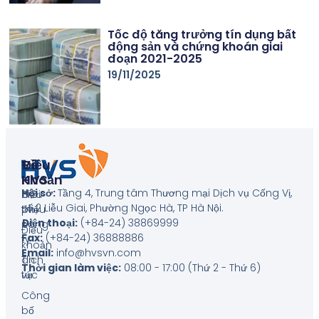
Tốc độ tăng trưởng tín dụng bất
động sản và chứng khoán giai
đoạn 2021-2025
19/11/2025
Về
Điều
HVS
Khoản
Hội sở:
Tầng 4, Trung tâm Thương mại Dịch vụ Cống Vị,
Giới
Biểu
số 2 Liễu Giai, Phường Ngọc Hà, TP Hà Nội
.
thiệu
phí
Điện thoại:
(+84-24) 38869999
công
Điều
Fax:
(+84-24) 36888886
ty
khoản
Email:
info@hvsvn.com
Tin
dịch
Thời gian làm việc:
08:00 - 17:00 (Thứ 2 - Thứ 6)
tức
vụ
Công
bố