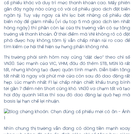
cổ phiếu khác và duy trì mức thanh khoản cao. Mấy phiên
gần đây ngày nào cũng có vài cổ phiếu giao dịch đột biến
ngàn tỷ. Tuy vậy ngay cả khi lọc bớt những cổ phiếu đột
biến này để giảm nhiễu (ví dụ top 5 mã giao dịch lớn nhất
hàng ngày) thì phần còn lại của thị trường vẫn có sự tăng
trưởng về thanh khoản. Ở thời điểm mà VNI không rõ có đột
phá được hay không, tâm lý vẫn chấp nhận rủi ro cao để
tìm kiếm cơ hội thể hiện sự hưng phấn không nhỏ.
Thị trường phái sinh hôm nay cũng “dặt dẹo” theo chỉ số
VN30. Sức mạnh của VIC, VHM, đâu đó thêm STB, MSN là rất
tốt, nhưng không tạo được quán tính mạnh. Diễn biến tăng
tốt nhất là ngay vài phút mở cửa còn sau đó dao động rất
hẹp. Lúc mạnh nhất F1 lại chấp nhận chiết khấu trung bình
tới gần 7 điểm nên Short cũng khó. VN30 va chạm tốt và tạo
hai đáy quanh 1411.xx thì sau đó dao động lại quá hẹp mà
basis lại hạn chế lợi nhuận.
Nhìn chung thị trường vẫn đang có dòng tiền mạnh xoay