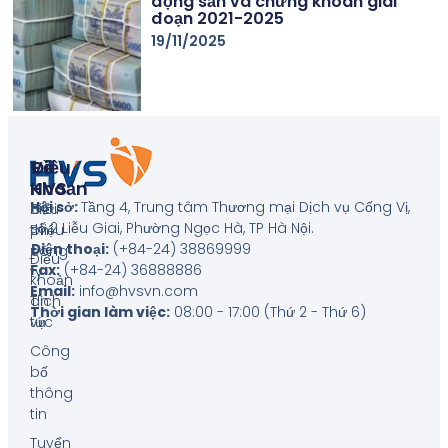
động sản và chứng khoán giai
đoạn 2021-2025
19/11/2025
Về
Điều
HVS
Khoản
Hội sở:
Tầng 4, Trung tâm Thương mại Dịch vụ Cống Vị,
Giới
Biểu
số 2 Liễu Giai, Phường Ngọc Hà, TP Hà Nội
.
thiệu
phí
Điện thoại:
(+84-24) 38869999
công
Điều
Fax:
(+84-24) 36888886
ty
khoản
Email:
info@hvsvn.com
Tin
dịch
Thời gian làm việc:
08:00 - 17:00 (Thứ 2 - Thứ 6)
tức
vụ
Công
bố
thông
tin
Tuyển