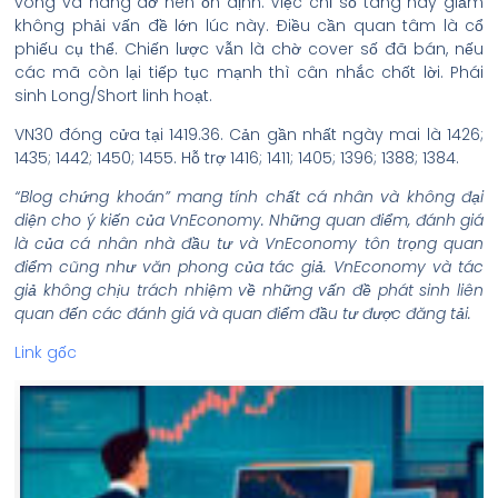
vòng và nâng đỡ nên ổn định. Việc chỉ số tăng hay giảm
không phải vấn đề lớn lúc này. Điều cần quan tâm là cổ
phiếu cụ thể. Chiến lược vẫn là chờ cover số đã bán, nếu
các mã còn lại tiếp tục mạnh thì cân nhắc chốt lời. Phái
sinh Long/Short linh hoạt.
VN30 đóng cửa tại 1419.36. Cản gần nhất ngày mai là 1426;
1435; 1442; 1450; 1455. Hỗ trợ 1416; 1411; 1405; 1396; 1388; 1384.
“Blog chứng khoán” mang tính chất cá nhân và không đại
diện cho ý kiến của VnEconomy. Những quan điểm, đánh giá
là của cá nhân nhà đầu tư và VnEconomy tôn trọng quan
điểm cũng như văn phong của tác giả. VnEconomy và tác
giả không chịu trách nhiệm về những vấn đề phát sinh liên
quan đến các đánh giá và quan điểm đầu tư được đăng tải.
Link gốc