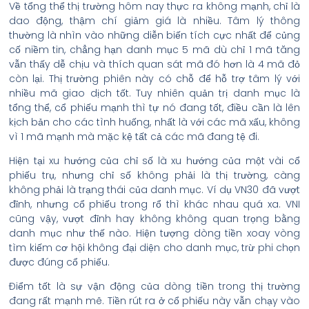
Về tổng thể thị trường hôm nay thực ra không mạnh, chỉ là
dao động, thậm chí giảm giá là nhiều. Tâm lý thông
thường là nhìn vào những diễn biến tích cực nhất để củng
cố niềm tin, chẳng hạn danh mục 5 mã dù chỉ 1 mã tăng
vẫn thấy dễ chịu và thích quan sát mã đó hơn là 4 mã đỏ
còn lại. Thị trường phiên này có chỗ để hỗ trợ tâm lý với
nhiều mã giao dịch tốt. Tuy nhiên quản trị danh mục là
tổng thể, cổ phiếu mạnh thì tự nó đang tốt, điều cần là lên
kịch bản cho các tình huống, nhất là với các mã xấu, không
vì 1 mã mạnh mà mặc kệ tất cả các mã đang tệ đi.
Hiện tại xu hướng của chỉ số là xu hướng của một vài cổ
phiếu trụ, nhưng chỉ số không phải là thị trường, càng
không phải là trạng thái của danh mục. Ví dụ VN30 đã vượt
đỉnh, nhưng cổ phiếu trong rổ thì khác nhau quá xa. VNI
cũng vậy, vượt đỉnh hay không không quan trọng bằng
danh mục như thế nào. Hiện tượng dòng tiền xoay vòng
tìm kiếm cơ hội không đại diện cho danh mục, trừ phi chọn
được đúng cổ phiếu.
Điểm tốt là sự vận động của dòng tiền trong thị trường
đang rất mạnh mẽ. Tiền rút ra ở cổ phiếu này vẫn chạy vào