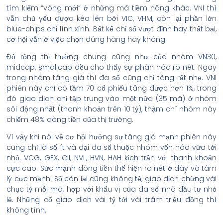
tìm kiếm “vòng mới” ở những mã tiềm năng khác. VNI thì
vẫn chủ yếu được kéo lên bởi VIC, VHM, còn lại phần lớn
blue-chips chỉ lình xình. Bất kể chỉ số vượt đỉnh hay thất bại,
cơ hội vẫn ở việc chọn đúng hàng hay không.
Độ rộng thị trường chung cũng như của nhóm VN30,
midcap, smallcap đều cho thấy sự phân hóa rõ nét. Ngay
trong nhóm tăng giá thì đa số cũng chỉ tăng rất nhẹ. VNI
phiên này chỉ có tầm 70 cổ phiếu tăng được hơn 1%, trong
đó giao dịch chỉ tập trung vào một nửa (35 mã) ở nhóm
sôi động nhất (thanh khoản trên 10 tỷ), thậm chí nhóm này
chiếm 48% dòng tiền của thị trường.
Vì vậy khi nói về cơ hội hưởng sự tăng giá mạnh phiên này
cũng chỉ là số ít và đại đa số thuộc nhóm vốn hóa vừa tới
nhỏ. VCG, GEX, CII, NVL, HVN, HAH kịch trần với thanh khoản
cực cao. Sức mạnh dòng tiền thể hiện rõ nét ở đây và tâm
lý cực mạnh. Số còn lại cũng không tệ, giao dịch chừng vài
chục tỷ mỗi mã, hợp với khẩu vị của đa số nhà đầu tư nhỏ
lẻ. Những cổ giao dịch vài tỷ tới vài trăm triệu đồng thì
không tính.