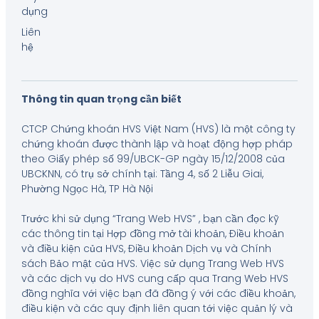
dụng
Liên
hệ
Thông tin quan trọng cần biết
CTCP Chứng khoán HVS Việt Nam (HVS) là một công ty
chứng khoán được thành lập và hoạt động hợp pháp
theo Giấy phép số 99/UBCK-GP ngày 15/12/2008 của
UBCKNN, có trụ sở chính tại: Tầng 4, số 2 Liễu Giai,
Phường Ngọc Hà, TP Hà Nội
Trước khi sử dụng “Trang Web HVS” , bạn cần đọc kỹ
các thông tin tại Hợp đồng mở tài khoản, Điều khoản
và điều kiện của HVS, Điều khoản Dịch vụ và Chính
sách Bảo mật của HVS. Việc sử dụng Trang Web HVS
và các dịch vụ do HVS cung cấp qua Trang Web HVS
đồng nghĩa với việc bạn đã đồng ý với các điều khoản,
điều kiện và các quy định liên quan tới việc quản lý và