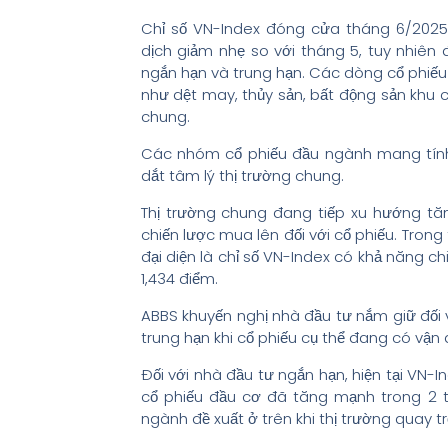
Chỉ số VN-Index đóng cửa tháng 6/2025 
dịch giảm nhẹ so với tháng 5, tuy nhiên đ
ngắn hạn và trung hạn. Các dòng cổ phiếu 
như dệt may, thủy sản, bất động sản khu c
chung.
Các nhóm cổ phiếu đầu ngành mang tính 
dắt tâm lý thị trường chung.
Thị trường chung đang tiếp xu hướng tă
chiến lược mua lên đối với cổ phiếu. Trong
đại diện là chỉ số VN-Index có khả năng c
1,434 điểm.
ABBS khuyến nghị nhà đầu tư nắm giữ đố
trung hạn khi cổ phiếu cụ thể đang có vận
Đối với nhà đầu tư ngắn hạn, hiện tại VN-I
cổ phiếu đầu cơ đã tăng mạnh trong 2 
ngành đề xuất ở trên khi thị trường quay tr