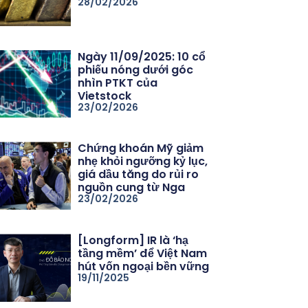
28/02/2026
Ngày 11/09/2025: 10 cổ
phiếu nóng dưới góc
nhìn PTKT của
Vietstock
23/02/2026
Chứng khoán Mỹ giảm
nhẹ khỏi ngưỡng kỷ lục,
giá dầu tăng do rủi ro
nguồn cung từ Nga
23/02/2026
[Longform] IR là ‘hạ
tầng mềm’ để Việt Nam
hút vốn ngoại bền vững
19/11/2025