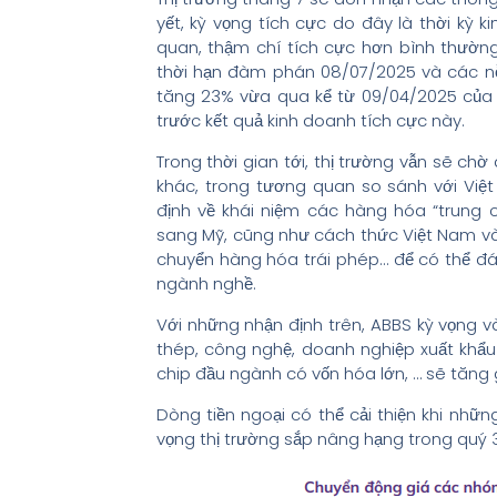
yết, kỳ vọng tích cực do đây là thời kỳ 
quan, thậm chí tích cực hơn bình thườn
thời hạn đàm phán 08/07/2025 và các nỗ l
tăng 23% vừa qua kể từ 09/04/2025 của 
trước kết quả kinh doanh tích cực này.
Trong thời gian tới, thị trường vẫn sẽ c
khác, trong tương quan so sánh với Việ
định về khái niệm các hàng hóa “trung 
sang Mỹ, cũng như cách thức Việt Nam và
chuyển hàng hóa trái phép… để có thể đá
ngành nghề.
Với những nhận định trên, ABBS kỳ vọng 
thép, công nghệ, doanh nghiệp xuất khẩu 
chip đầu ngành có vốn hóa lớn, … sẽ tăng 
Dòng tiền ngoại có thể cải thiện khi nhữn
vọng thị trường sắp nâng hạng trong quý 