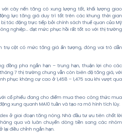
với cây nến tăng có xung lượng tốt, khối lượng giao
ộng lực tăng giá duy trì tốt trên các khung thời gian
bị tác động trực tiếp bởi chính sách thuế quan của Mỹ
ông nghiệp… đạt mức phục hồi rất tốt so với thị trường
trụ cột có mức tăng giá ấn tượng, đóng vai trò dẫn
ng đồng pha ngắn hạn – trung hạn, thuận lợi cho các
 tháng 7 thị trường chung vẫn còn biên độ tăng giá, với
hinh phục kháng cự cao ở 1,458 – 1,475 sau khi vượt qua
i với cổ phiếu đang cho điểm mua theo công thức mua
 động xung quanh MA10 tuần và tạo ra mô hình tích lũy.
ndex ở giai đoạn tăng nóng. Nhà đầu tư ưu tiên chốt lời
tháng qua và luân chuyển dòng tiền sang các nhóm
ở lại điều chỉnh ngắn hạn.