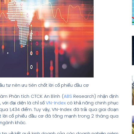
 tư nên ưu tiên chốt lời cổ phiếu đầu cơ
tâm Phân tích CTCK An Bình (
ABS
Research) nhận định
với đại diện là chỉ số
VN-Index
có khả năng chinh phục
qua 1,434 điểm. Tuy vậy, VN-Index đã trải qua giai đoạn
t lời cổ phiếu đầu cơ đã tăng mạnh trong 2 tháng qua
 ngành khác.
 tin về kết quả kinh doanh của các doanh nghiệp niêm