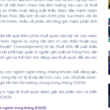
kinh tế Việt Nam chưa chịu ảnh hưởng tiêu cực từ thuế
g do nhiều hoạt động xuất khẩu được đẩy mạnh trước
ực thúc đẩy kinh tế của chính phủ. Tuy nhiên, với đà
VN-Index, nhiều cổ phiếu đã tăng giá mạnh phản ánh
hờ đợi kết quả đàm phán thuế quan của Mỹ với các nước
t Nam. Ngoài ra, cũng cần làm rõ các thỏa thuận quy
chuyển” (transshipment) bị áp thuế 40% để xuất khẩu
 Mỹ phối hợp quản lý nguồn gốc xuất xứ hàng hóa, vận
nh giá cụ thể hơn tác động của thuế quan đối với các
vào các ngành ngân hàng, chứng khoán, bất động sản,
sang Mỹ có tỷ lệ nội địa hóa cao, các cổ phiếu blue-
giá tốt hơn thị trường chung trong tháng 7/2025.
g lo ngại về thuế quan được giải tỏa phần nào và triển
3/2025.