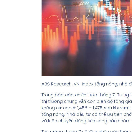
ABS Research: VN-Index tăng nóng, nhà đầu
Trong báo cáo chiến lược tháng 7, Trung 
thị trường chung vẫn còn biên độ tăng giá, 
kháng cự cao ở 1,458 – 1,475 sau khi vượt 
tăng nóng. Nhà đầu tư có thể ưu tiên chố
và luân chuyển dòng tiền sang các nhóm
Thị trường tháng 7 sẽ đón nhận các thông