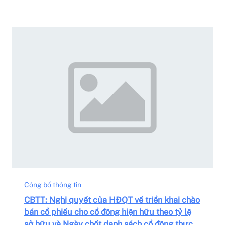
Công bố thông tin
CBTT: Nghị quyết của HĐQT về triển khai chào
bán cổ phiếu cho cổ đông hiện hữu theo tỷ lệ
sở hữu và Ngày chốt danh sách cổ đông thực