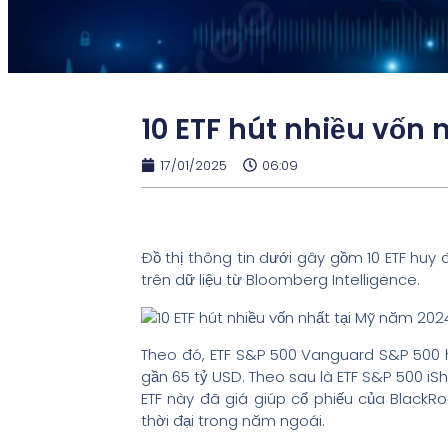
10 ETF hút nhiều vốn 
17/01/2025
06:09
Đồ thị thông tin dưới gây gồm 10 ETF huy
trên dữ liệu từ Bloomberg Intelligence.
Theo đó, ETF S&P 500 Vanguard S&P 500 hút
gần 65 tỷ USD. Theo sau là ETF S&P 500 iS
ETF này đã giá giúp cổ phiếu của BlackRo
thời đại trong năm ngoái.