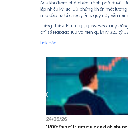
Sau khi được nhà chức trách phê duyệt đầu
lập nhiều kỷ lục. Dù chứng khiến một lượng
nhà đầu tư tổ chức giảm, quỹ này vẫn nằm
Đứng thứ 4 là ETF QQQ Invesco. Huy động
chỉ số Nasdaq 100 và hiện quản lý 325 tỷ U
Link gốc
24/06/26
11/09: Đọc gì trước giờ giao dịch chứn