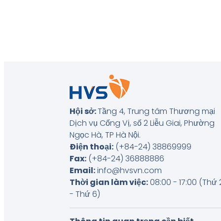
Hội sở:
Tầng 4, Trung tâm Thương mại
Dịch vụ Cống Vị, số 2 Liễu Giai, Phường
Ngọc Hà, TP Hà Nội
.
Điện thoại:
(+84-24) 38869999
Fax:
(+84-24) 36888886
Email:
info@hvsvn.com
Thời gian làm việc:
08:00 - 17:00 (Thứ 
- Thứ 6)