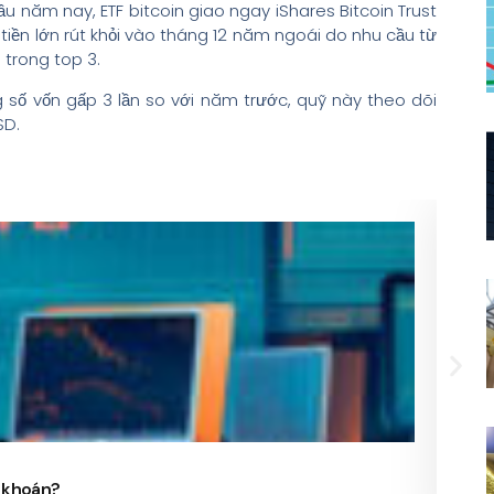
 năm nay, ETF bitcoin giao ngay iShares Bitcoin Trust
 tiền lớn rút khỏi vào tháng 12 năm ngoái do nhu cầu từ
 trong top 3.
 số vốn gấp 3 lần so với năm trước, quỹ này theo dõi
SD.
24/
g khoán?
Phó 