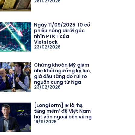
28/02/2026
Ngày 11/09/2025: 10 cổ
phiếu nóng dưới góc
nhìn PTKT của
Vietstock
23/02/2026
Chứng khoán Mỹ giảm
nhẹ khỏi ngưỡng kỷ lục,
giá dầu tăng do rủi ro
nguồn cung từ Nga
23/02/2026
[Longform] IR là ‘hạ
tầng mềm’ để Việt Nam
hút vốn ngoại bền vững
19/11/2025