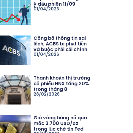
ý đầu phiên 11/09
01/04/2026
Công bố thông tin sai
lệch, ACBS bị phạt tiền
và buộc phải cải chính
01/04/2026
Thanh khoản thị trường
cổ phiếu HNX tăng 20%
trong tháng 8
28/02/2026
Giá vàng bùng nổ qua
mốc 3.700 USD/oz
06/26
trong lúc chờ tin Fed
Thủ tướng chỉ đạo kiểm soát tín dụng bất động sản, chống bu