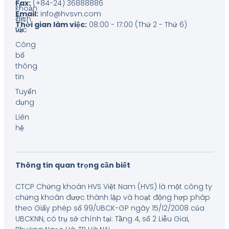
Fax:
(+84-24) 36888886
ty
khoản
Email:
info@hvsvn.com
Tin
dịch
Thời gian làm việc:
08:00 - 17:00 (Thứ 2 - Thứ 6)
tức
vụ
Công
bố
thông
tin
Tuyển
dụng
Liên
hệ
Thông tin quan trọng cần biết
CTCP Chứng khoán HVS Việt Nam (HVS) là một công ty
chứng khoán được thành lập và hoạt động hợp pháp
theo Giấy phép số 99/UBCK-GP ngày 15/12/2008 của
UBCKNN, có trụ sở chính tại: Tầng 4, số 2 Liễu Giai,