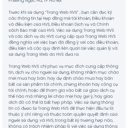
Phường Ngọc Hà, TP Hà Nội
Trước khi sử dụng “Trang Web HVS” , bạn cần đọc kỹ
các thông tin tại Hợp đồng mở tài khoản, Điều khoản
và điều kiện của HVS, Điều khoản Dịch vụ và Chính
sách Bảo mật của HVS. Việc sử dụng Trang Web HVS
và các dịch vụ do HVS cung cấp qua Trang Web HVS
đồng nghĩa với việc bạn đã đồng ý với các điều khoản,
điều kiện và các quy định liên quan tới việc quản lý và
sử dụng Trang Web do HVS đưa ra.
Trang Web HVS chỉ phục vụ mục đích cung cấp thông
tin, dịch vụ cho người sử dụng, không nhằm mục chào
mời mua hay bán; hay dự định chào mua hay bán
bất cứ sản phẩm tài chính, chứng khoán hay công cụ
tài chính, hoặc để tham gia vào bất cứ giao dịch cụ
thể nào mà những lời chào mời hay gợi ý, hay giao
dich đó có thể là bất hợp pháp. Việc sử dụng thông
tin có được từ Trang Web HVS để thực hiện đầu tư là
thuộc ý chí riêng và thuộc toàn quyền quyết định của
người sử dụng; và HVS, trong bất kỳ trường hợp nào,
không có trách nhiệm pháp lý với việc sử dụng thông