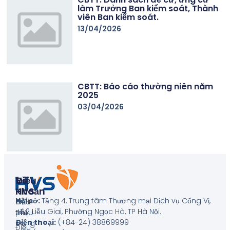
làm Trưởng Ban kiểm soát, Thành
viên Ban kiểm soát.
13/04/2026
CBTT: Báo cáo thường niên năm
2025
03/04/2026
Về
Điều
HVS
Khoản
Hội sở:
Tầng 4, Trung tâm Thương mại Dịch vụ Cống Vị,
Giới
Biểu
số 2 Liễu Giai, Phường Ngọc Hà, TP Hà Nội
.
thiệu
phí
Điện thoại:
(+84-24) 38869999
công
Điều