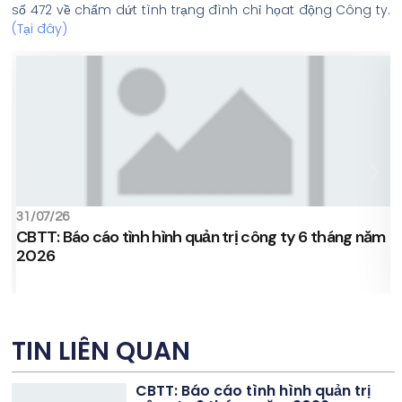
số 472 về chấm dứt tình trạng đình chỉ họat động Công ty.
(
Tại đây
)
31/07/26
1
CBTT: Báo cáo tình hình quản trị công ty 6 tháng năm
C
2026
c
TIN LIÊN QUAN
CBTT: Báo cáo tình hình quản trị