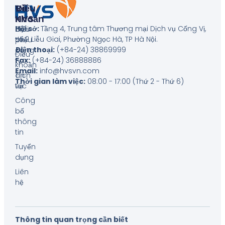
Về
Điều
HVS
Khoản
Hội sở:
Tầng 4, Trung tâm Thương mại Dịch vụ Cống Vị,
Giới
Biểu
số 2 Liễu Giai, Phường Ngọc Hà, TP Hà Nội
.
thiệu
phí
Điện thoại:
(+84-24) 38869999
công
Điều
Fax:
(+84-24) 36888886
ty
khoản
Email:
info@hvsvn.com
Tin
dịch
Thời gian làm việc:
08:00 - 17:00 (Thứ 2 - Thứ 6)
tức
vụ
Công
bố
thông
tin
Tuyển
dụng
Liên
hệ
Thông tin quan trọng cần biết