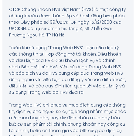
CTCP Chứng khoán HVS Việt Nam (HVS) là một công ty
chứng khoán được thành lập và hoạt động hợp pháp
theo Giấy phép số 99/UBCK-GP ngày 15/12/2008 của
UBCKNN, có trụ sở chính tại: Tầng 4, số 2 Liễu Giai,
Phường Ngọc Hà, TP Hà Nội
Trước khi sử dụng “Trang Web HVS” , bạn cần đọc kỹ
các thông tin tại Hợp đồng mở tài khoản, Điều khoản
và điều kiện của HVS, Điều khoản Dịch vụ và Chính
sách Bảo mật của HVS. Việc sử dụng Trang Web HVS
và các dịch vụ do HVS cung cấp qua Trang Web HVS
đồng nghĩa với việc bạn đã đồng ý với các điều khoản,
điều kiện và các quy định liên quan tới việc quản lý và
sử dụng Trang Web do HVS đưa ra.
Trang Web HVS chỉ phục vụ mục đích cung cấp thông
tin, dịch vụ cho người sử dụng, không nhằm mục chào
mời mua hay bán; hay dự định chào mua hay bán
bất cứ sản phẩm tài chính, chứng khoán hay công cụ
tài chính, hoặc để tham gia vào bất cứ giao dịch cụ