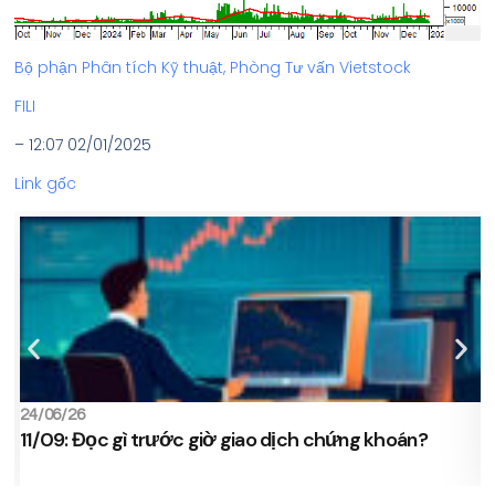
Bộ phận Phân tích Kỹ thuật, Phòng Tư vấn Vietstock
FILI
– 12:07 02/01/2025
Link gốc
24/06/26
2
11/09: Đọc gì trước giờ giao dịch chứng khoán?
s