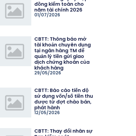
đồng kiểm toán cho
năm tài chính 2026
01/07/2026
07/26
: Báo cáo tài chính Quý II năm 2026 và giải trình có liên quan
CBTT: Thông báo mở
tài khoản chuyên dụng
tại ngân hàng TM để
quản lý tiền gửi giao
dịch chứng khoán của
khách hàng
29/05/2026
CBTT: Báo cáo tiến độ
sử dụng vốn/số tiền thu
được từ đợt chào bán,
phát hành
12/05/2026
CBTT: Thay đổi nhân sự