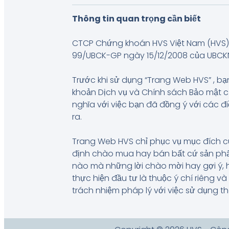
Thông tin quan trọng cần biết
CTCP Chứng khoán HVS Việt Nam (HVS) 
99/UBCK-GP ngày 15/12/2008 của UBCKNN, 
Trước khi sử dụng “Trang Web HVS” , bạn
khoản Dịch vụ và Chính sách Bảo mật 
nghĩa với việc bạn đã đồng ý với các đ
ra.
Trang Web HVS chỉ phục vụ mục đích c
định chào mua hay bán bất cứ sản phẩm
nào mà những lời chào mời hay gợi ý, 
thực hiện đầu tư là thuộc ý chí riêng 
trách nhiệm pháp lý với việc sử dụng t