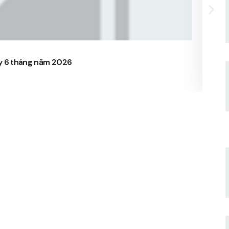
15/
ty 6 tháng năm 2026
CBTT