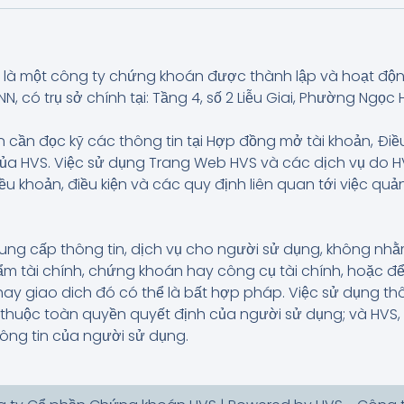
là một công ty chứng khoán được thành lập và hoạt độ
có trụ sở chính tại: Tầng 4, số 2 Liễu Giai, Phường Ngọc H
 cần đọc kỹ các thông tin tại Hợp đồng mở tài khoản, Điề
của HVS. Việc sử dụng Trang Web HVS và các dịch vụ do
iều khoản, điều kiện và các quy định liên quan tới việc q
ung cấp thông tin, dịch vụ cho người sử dụng, không n
 tài chính, chứng khoán hay công cụ tài chính, hoặc để
hay giao dich đó có thể là bất hợp pháp. Việc sử dụng t
và thuộc toàn quyền quyết định của người sử dụng; và HVS
hông tin của người sử dụng.