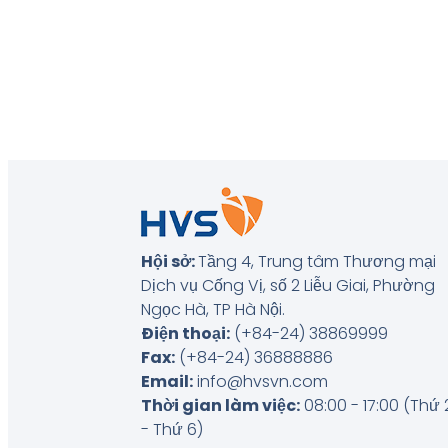
Hội sở:
Tầng 4, Trung tâm Thương mại
Dịch vụ Cống Vị, số 2 Liễu Giai, Phường
Ngọc Hà, TP Hà Nội
.
Điện thoại:
(+84-24) 38869999
Fax:
(+84-24) 36888886
Email:
info@hvsvn.com
Thời gian làm việc:
08:00 - 17:00 (Thứ 
- Thứ 6)