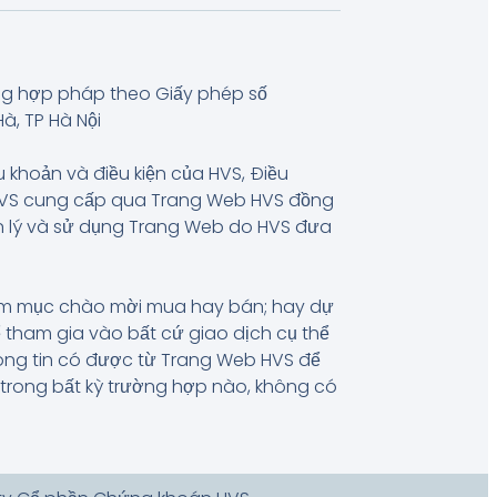
ng hợp pháp theo Giấy phép số
à, TP Hà Nội
u khoản và điều kiện của HVS, Điều
 HVS cung cấp qua Trang Web HVS đồng
uản lý và sử dụng Trang Web do HVS đưa
hằm mục chào mời mua hay bán; hay dự
 tham gia vào bất cứ giao dịch cụ thể
hông tin có được từ Trang Web HVS để
, trong bất kỳ trường hợp nào, không có