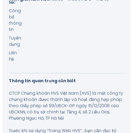
tức
vụ
Công
bố
thông
tin
Tuyển
dụng
Liên
hệ
Thông tin quan trọng cần biết
CTCP Chứng khoán HVS Việt Nam (HVS) là một công ty
chứng khoán được thành lập và hoạt động hợp pháp
theo Giấy phép số 99/UBCK-GP ngày 15/12/2008 của
UBCKNN, có trụ sở chính tại: Tầng 4, số 2 Liễu Giai,
Phường Ngọc Hà, TP Hà Nội
Trước khi sử dụng “Trang Web HVS” , bạn cần đọc kỹ