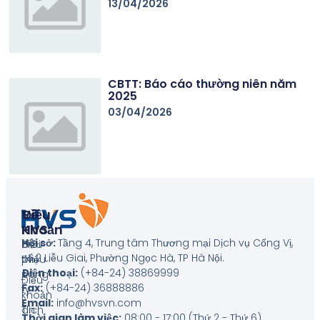
13/04/2026
CBTT: Báo cáo thường niên năm
2025
03/04/2026
Về
Điều
HVS
Khoản
Hội sở:
Tầng 4, Trung tâm Thương mại Dịch vụ Cống Vị,
Giới
Biểu
số 2 Liễu Giai, Phường Ngọc Hà, TP Hà Nội
.
thiệu
phí
Điện thoại:
(+84-24) 38869999
công
Điều
Fax:
(+84-24) 36888886
ty
khoản
Email:
info@hvsvn.com
Tin
dịch
Thời gian làm việc:
08:00 - 17:00 (Thứ 2 - Thứ 6)