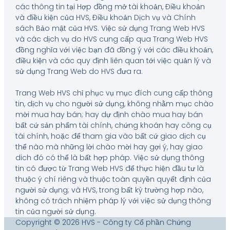
các thông tin tại Hợp đồng mở tài khoản, Điều khoản
và điều kiện của HVS, Điều khoản Dịch vụ và Chính
sách Bảo mật của HVS. Việc sử dụng Trang Web HVS
và các dịch vụ do HVS cung cấp qua Trang Web HVS
đồng nghĩa với việc bạn đã đồng ý với các điều khoản,
điều kiện và các quy định liên quan tới việc quản lý và
sử dụng Trang Web do HVS đưa ra.
Trang Web HVS chỉ phục vụ mục đích cung cấp thông
tin, dịch vụ cho người sử dụng, không nhằm mục chào
mời mua hay bán; hay dự định chào mua hay bán
bất cứ sản phẩm tài chính, chứng khoán hay công cụ
tài chính, hoặc để tham gia vào bất cứ giao dịch cụ
thể nào mà những lời chào mời hay gợi ý, hay giao
dich đó có thể là bất hợp pháp. Việc sử dụng thông
tin có được từ Trang Web HVS để thực hiện đầu tư là
thuộc ý chí riêng và thuộc toàn quyền quyết định của
người sử dụng; và HVS, trong bất kỳ trường hợp nào,
không có trách nhiệm pháp lý với việc sử dụng thông
tin của người sử dụng.
Copyright © 2026 HVS - Công ty Cổ phần Chứng