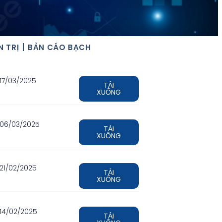
 TRỊ
BẢN CÁO BẠCH
17/03/2025
TẢI
XUỐNG
06/03/2025
TẢI
XUỐNG
21/02/2025
TẢI
XUỐNG
14/02/2025
TẢI