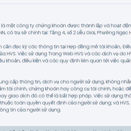
là một công ty chứng khoán được thành lập và hoạt độ
có trụ sở chính tại: Tầng 4, số 2 Liễu Giai, Phường Ngọc H
 cần đọc kỹ các thông tin tại Hợp đồng mở tài khoản, Điề
của HVS. Việc sử dụng Trang Web HVS và các dịch vụ do
iều khoản, điều kiện và các quy định liên quan tới việc q
ung cấp thông tin, dịch vụ cho người sử dụng, không n
 tài chính, chứng khoán hay công cụ tài chính, hoặc để
hay giao dich đó có thể là bất hợp pháp. Việc sử dụng t
và thuộc toàn quyền quyết định của người sử dụng; và HVS
hông tin của người sử dụng.