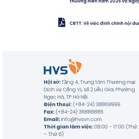
thường niên năm 2025 và Ngày
CBTT: Về việc đính chính nội d
Hội sở:
Tầng 4, Trung tâm Thương mại
Dịch vụ Cống Vị, số 2 Liễu Giai, Phường
Ngọc Hà, TP Hà Nội
.
Điện thoại:
(+84-24) 38869999
Fax:
(+84-24) 36888886
Email:
info@hvsvn.com
Thời gian làm việc:
08:00 – 17:00 (Thứ 
– Thứ 6)