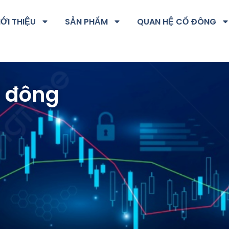
IỚI THIỆU
SẢN PHẨM
QUAN HỆ CỔ ĐÔNG
ổ đông