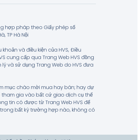
ng hợp pháp theo Giấy phép số
à, TP Hà Nội
u khoản và điều kiện của HVS, Điều
 HVS cung cấp qua Trang Web HVS đồng
uản lý và sử dụng Trang Web do HVS đưa
hằm mục chào mời mua hay bán; hay dự
 tham gia vào bất cứ giao dịch cụ thể
hông tin có được từ Trang Web HVS để
, trong bất kỳ trường hợp nào, không có