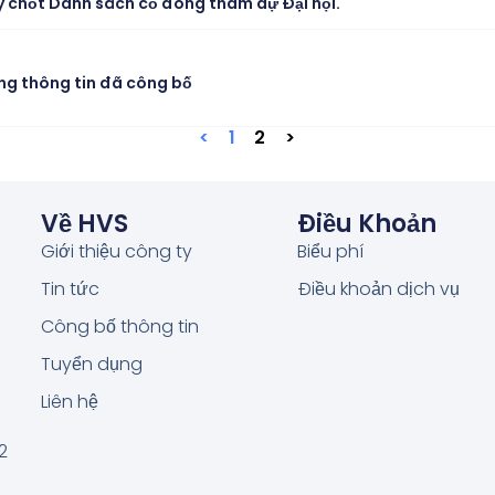
 chốt Danh sách cổ đông tham dự Đại hội.
ung thông tin đã công bố
<
1
2
>
Về HVS
Điều Khoản
Giới thiệu công ty
Biểu phí
Tin tức
Điều khoản dịch vụ
Công bố thông tin
Tuyển dụng
Liên hệ
2