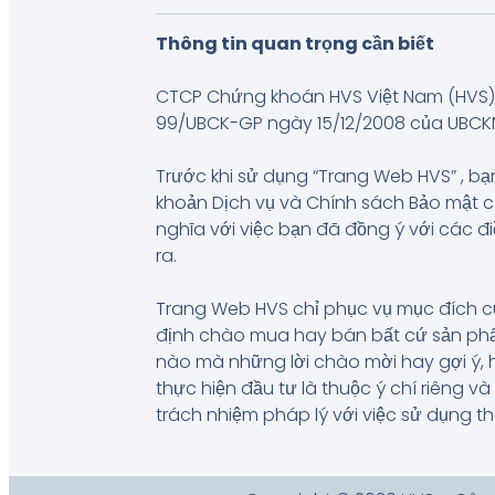
Thông tin quan trọng cần biết
CTCP Chứng khoán HVS Việt Nam (HVS) 
99/UBCK-GP ngày 15/12/2008 của UBCKNN, 
Trước khi sử dụng “Trang Web HVS” , bạn
khoản Dịch vụ và Chính sách Bảo mật 
nghĩa với việc bạn đã đồng ý với các đ
ra.
Trang Web HVS chỉ phục vụ mục đích c
định chào mua hay bán bất cứ sản phẩm
nào mà những lời chào mời hay gợi ý, 
thực hiện đầu tư là thuộc ý chí riêng 
trách nhiệm pháp lý với việc sử dụng t