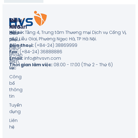
Về
Điều
HVS
Khoản
Hội sở:
Tầng 4, Trung tâm Thương mại Dịch vụ Cống Vị,
Giới
Biểu
số 2 Liễu Giai, Phường Ngọc Hà, TP Hà Nội
.
thiệu
phí
Điện thoại:
(+84-24) 38869999
công
Điều
Fax:
(+84-24) 36888886
ty
khoản
Email:
info@hvsvn.com
Tin
dịch
Thời gian làm việc:
08:00 - 17:00 (Thứ 2 - Thứ 6)
tức
vụ
Công
bố
thông
tin
Tuyển
dụng
Liên
hệ