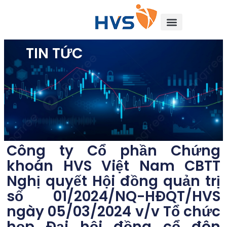
TIN TỨC
Công ty Cổ phần Chứng
khoán HVS Việt Nam CBTT
Nghị quyết Hội đồng quản trị
số 01/2024/NQ-HĐQT/HVS
ngày 05/03/2024 v/v Tổ chức
họp Đại hội đồng cổ đôn