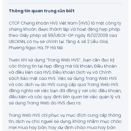
Thông tin quan trọng cần biết
CTCP Chứng khoán HVS Việt Nam (HVS) là một công ty
chứng khoán được thành lập và hoạt động hợp pháp
theo Giấy phép số 99/UBCK-GP ngày 15/12/2008 của
UBCKNN, có trụ sở chính tại: Tầng 4, số 2 Liễu Giai,
Phường Ngọc Hà, TP Hà Nội
Trước khi sử dụng “Trang Web HVS” , bạn cần đọc kỹ
các thông tin tại Hợp đồng mở tài khoản, Điều khoản
và điều kiện của HVS, Điều khoản Dịch vụ và Chính
sách Bảo mật của HVS. Việc sử dụng Trang Web HVS
và các dịch vụ do HVS cung cấp qua Trang Web HVS
đồng nghĩa với việc bạn đã đồng ý với các điều khoản,
điều kiện và các quy định liên quan tới việc quản lý và
sử dụng Trang Web do HVS đưa ra.
Trang Web HVS chỉ phục vụ mục đích cung cấp thông
tin, dịch vụ cho người sử dụng, không nhằm mục chào
mời mua hay bán; hay dự định chào mua hay bán