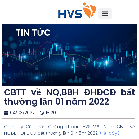
TIN TỨC
CBTT về NQ,BBH ĐHĐCĐ bất
thường lần 01 năm 2022
04/03/2022
18:20
Công ty Cổ phần Chứng khoán HVS Việt Nam CBTT về
NQ,BBH ĐHĐCĐ bất thường lần 01 năm 2022.
(
Tại đây
)