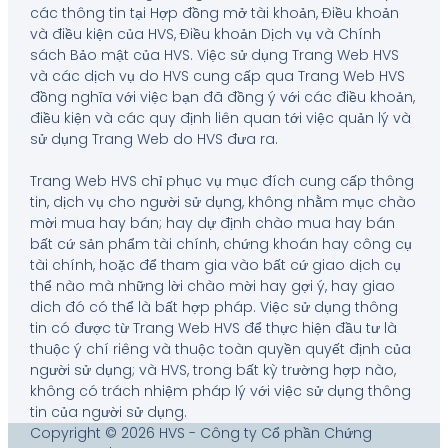
các thông tin tại Hợp đồng mở tài khoản, Điều khoản
và điều kiện của HVS, Điều khoản Dịch vụ và Chính
sách Bảo mật của HVS. Việc sử dụng Trang Web HVS
và các dịch vụ do HVS cung cấp qua Trang Web HVS
đồng nghĩa với việc bạn đã đồng ý với các điều khoản,
điều kiện và các quy định liên quan tới việc quản lý và
sử dụng Trang Web do HVS đưa ra.
Trang Web HVS chỉ phục vụ mục đích cung cấp thông
tin, dịch vụ cho người sử dụng, không nhằm mục chào
mời mua hay bán; hay dự định chào mua hay bán
bất cứ sản phẩm tài chính, chứng khoán hay công cụ
tài chính, hoặc để tham gia vào bất cứ giao dịch cụ
thể nào mà những lời chào mời hay gợi ý, hay giao
dich đó có thể là bất hợp pháp. Việc sử dụng thông
tin có được từ Trang Web HVS để thực hiện đầu tư là
thuộc ý chí riêng và thuộc toàn quyền quyết định của
người sử dụng; và HVS, trong bất kỳ trường hợp nào,
không có trách nhiệm pháp lý với việc sử dụng thông
tin của người sử dụng.
Copyright © 2026 HVS - Công ty Cổ phần Chứng