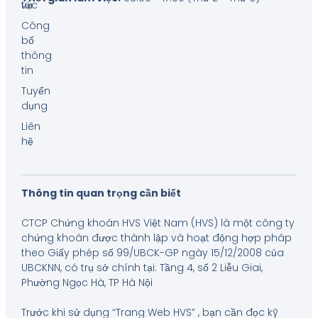
tức
vụ
Công
bố
thông
tin
Tuyển
dụng
Liên
hệ
Thông tin quan trọng cần biết
CTCP Chứng khoán HVS Việt Nam (HVS) là một công ty
chứng khoán được thành lập và hoạt động hợp pháp
theo Giấy phép số 99/UBCK-GP ngày 15/12/2008 của
UBCKNN, có trụ sở chính tại: Tầng 4, số 2 Liễu Giai,
Phường Ngọc Hà, TP Hà Nội
Trước khi sử dụng “Trang Web HVS” , bạn cần đọc kỹ