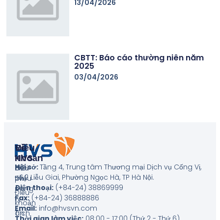
13/04/2026
CBTT: Báo cáo thường niên năm
2025
03/04/2026
Về
Điều
HVS
Khoản
Hội sở:
Tầng 4, Trung tâm Thương mại Dịch vụ Cống Vị,
Giới
Biểu
số 2 Liễu Giai, Phường Ngọc Hà, TP Hà Nội
.
thiệu
phí
Điện thoại:
(+84-24) 38869999
công
Điều
Fax:
(+84-24) 36888886
ty
khoản
Email:
info@hvsvn.com
Tin
dịch
Thời gian làm việc:
08:00 - 17:00 (Thứ 2 - Thứ 6)