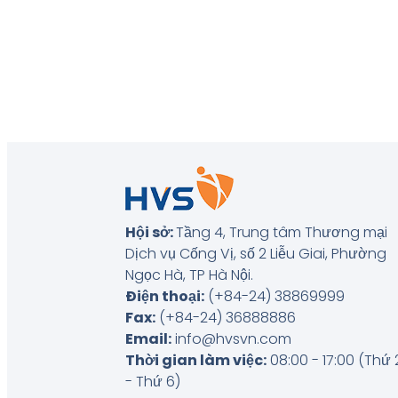
Hội sở:
Tầng 4, Trung tâm Thương mại
Dịch vụ Cống Vị, số 2 Liễu Giai, Phường
Ngọc Hà, TP Hà Nội
.
Điện thoại:
(+84-24) 38869999
Fax:
(+84-24) 36888886
Email:
info@hvsvn.com
Thời gian làm việc:
08:00 - 17:00 (Thứ 
- Thứ 6)