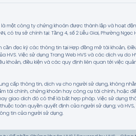
là một công ty chứng khoán được thành lập và hoạt độ
có trụ sở chính tại: Tầng 4, số 2 Liễu Giai, Phường Ngọc H
 cần đọc kỹ các thông tin tại Hợp đồng mở tài khoản, Điề
của HVS. Việc sử dụng Trang Web HVS và các dịch vụ do
iều khoản, điều kiện và các quy định liên quan tới việc q
ung cấp thông tin, dịch vụ cho người sử dụng, không n
 tài chính, chứng khoán hay công cụ tài chính, hoặc để
hay giao dich đó có thể là bất hợp pháp. Việc sử dụng t
và thuộc toàn quyền quyết định của người sử dụng; và HVS
hông tin của người sử dụng.