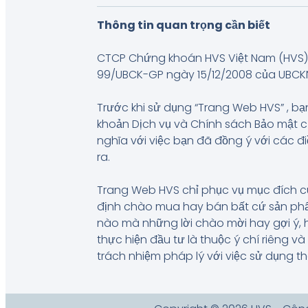
Thông tin quan trọng cần biết
CTCP Chứng khoán HVS Việt Nam (HVS) 
99/UBCK-GP ngày 15/12/2008 của UBCKNN, 
Trước khi sử dụng “Trang Web HVS” , bạn
khoản Dịch vụ và Chính sách Bảo mật 
nghĩa với việc bạn đã đồng ý với các đ
ra.
Trang Web HVS chỉ phục vụ mục đích c
định chào mua hay bán bất cứ sản phẩm
nào mà những lời chào mời hay gợi ý, 
thực hiện đầu tư là thuộc ý chí riêng 
trách nhiệm pháp lý với việc sử dụng t