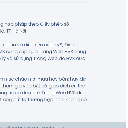
ng hợp pháp theo Giấy phép số
à, TP Hà Nội
u khoản và điều kiện của HVS, Điều
 HVS cung cấp qua Trang Web HVS đồng
uản lý và sử dụng Trang Web do HVS đưa
hằm mục chào mời mua hay bán; hay dự
 tham gia vào bất cứ giao dịch cụ thể
hông tin có được từ Trang Web HVS để
, trong bất kỳ trường hợp nào, không có