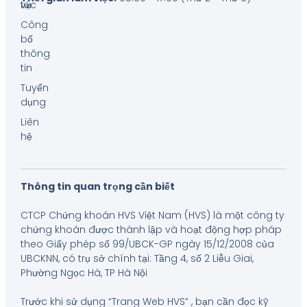
tức
vụ
Công
bố
thông
tin
Tuyển
dụng
Liên
hệ
Thông tin quan trọng cần biết
CTCP Chứng khoán HVS Việt Nam (HVS) là một công ty
chứng khoán được thành lập và hoạt động hợp pháp
theo Giấy phép số 99/UBCK-GP ngày 15/12/2008 của
UBCKNN, có trụ sở chính tại: Tầng 4, số 2 Liễu Giai,
Phường Ngọc Hà, TP Hà Nội
Trước khi sử dụng “Trang Web HVS” , bạn cần đọc kỹ