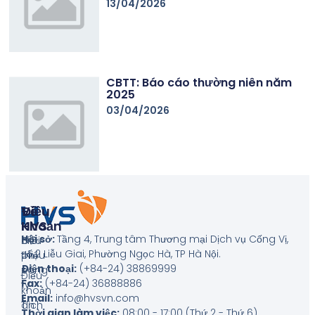
13/04/2026
CBTT: Báo cáo thường niên năm
2025
03/04/2026
Về
Điều
HVS
Khoản
Hội sở:
Tầng 4, Trung tâm Thương mại Dịch vụ Cống Vị,
Giới
Biểu
số 2 Liễu Giai, Phường Ngọc Hà, TP Hà Nội
.
thiệu
phí
Điện thoại:
(+84-24) 38869999
công
Điều
Fax:
(+84-24) 36888886
ty
khoản
Email:
info@hvsvn.com
Tin
dịch
Thời gian làm việc:
08:00 - 17:00 (Thứ 2 - Thứ 6)