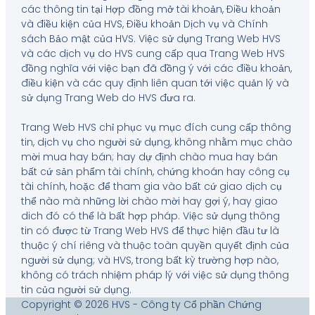
các thông tin tại Hợp đồng mở tài khoản, Điều khoản
và điều kiện của HVS, Điều khoản Dịch vụ và Chính
sách Bảo mật của HVS. Việc sử dụng Trang Web HVS
và các dịch vụ do HVS cung cấp qua Trang Web HVS
đồng nghĩa với việc bạn đã đồng ý với các điều khoản,
điều kiện và các quy định liên quan tới việc quản lý và
sử dụng Trang Web do HVS đưa ra.
Trang Web HVS chỉ phục vụ mục đích cung cấp thông
tin, dịch vụ cho người sử dụng, không nhằm mục chào
mời mua hay bán; hay dự định chào mua hay bán
bất cứ sản phẩm tài chính, chứng khoán hay công cụ
tài chính, hoặc để tham gia vào bất cứ giao dịch cụ
thể nào mà những lời chào mời hay gợi ý, hay giao
dich đó có thể là bất hợp pháp. Việc sử dụng thông
tin có được từ Trang Web HVS để thực hiện đầu tư là
thuộc ý chí riêng và thuộc toàn quyền quyết định của
người sử dụng; và HVS, trong bất kỳ trường hợp nào,
không có trách nhiệm pháp lý với việc sử dụng thông
tin của người sử dụng.
Copyright © 2026 HVS - Công ty Cổ phần Chứng